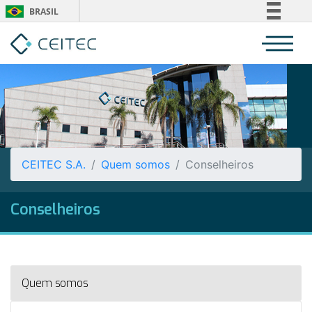
BRASIL
Simplifique!
Comunica BR
Participe
Acesso à informação
Legislação
Canais
CEITEC S.A.
Quem somos
Conselheiros
Conselheiros
Quem somos