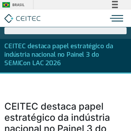
BRASIL
Simplifique!
Comunica BR
Participe
Acesso à informação
CEITEC destaca papel estratégico da
Legislação
indústria nacional no Painel 3 do
Canais
SEMICon LAC 2026
CEITEC destaca papel
estratégico da indústria
nacional no Painel 3 do